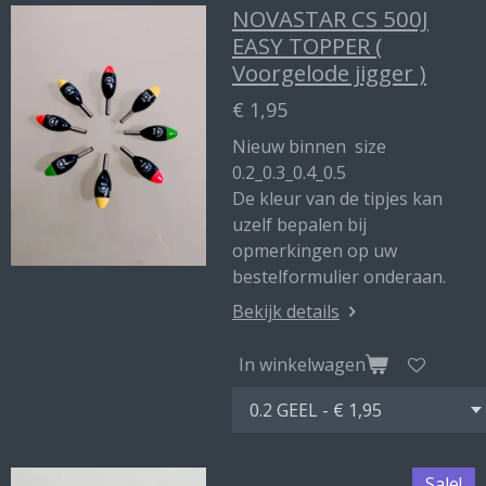
NOVASTAR CS 500J
EASY TOPPER (
Voorgelode jigger )
€ 1,95
Nieuw binnen size
0.2_0.3_0.4_0.5
De kleur van de tipjes kan
uzelf bepalen bij
opmerkingen op uw
bestelformulier onderaan.
Bekijk details
In winkelwagen
Sale!