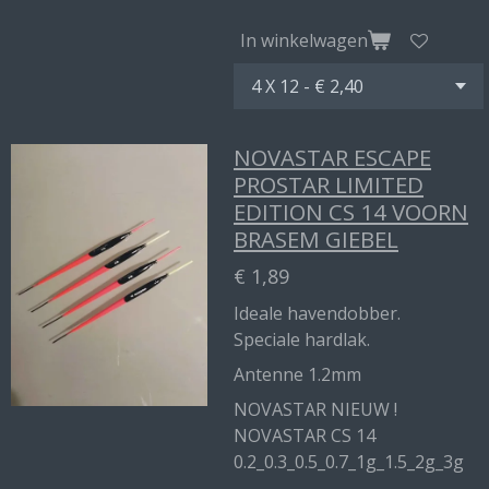
In winkelwagen
NOVASTAR ESCAPE
PROSTAR LIMITED
EDITION CS 14 VOORN
BRASEM GIEBEL
€ 1,89
Ideale havendobber.
Speciale hardlak.
Antenne 1.2mm
NOVASTAR NIEUW !
NOVASTAR CS 14
0.2_0.3_0.5_0.7_1g_1.5_2g_3g