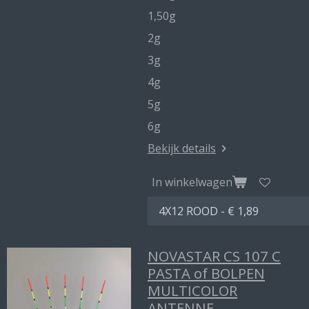
1,50g
2g
3g
4g
5g
6g
Bekijk details
In winkelwagen
NOVASTAR CS 107 C
PASTA of BOLPEN
MULTICOLOR
ANTENNE