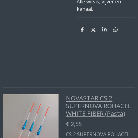
Alle witvis, vijver en
kanaal.
D
D
S
D
e
e
h
e
l
e
a
l
e
l
r
e
n
e
n
NOVASTAR CS 2
SUPERNOVA ROHACEL
WHITE FIBER (Pasta)
€ 2,55
CS 2 SUPERNOVA ROHACEL