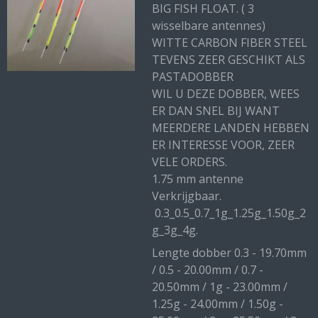
BIG FISH FLOAT. ( 3
wisselbare antennes)
WITTE CARBON FIBER STEEL
TEVENS ZEER GESCHIKT ALS
PASTADOBBER
WIL U DEZE DOBBER, WEES
ER DAN SNEL BIJ WANT
MEERDERE LANDEN HEBBEN
ER INTERESSE VOOR, ZEER
VELE ORDERS.
1.75 mm antenne
Verkrijgbaar.
0.3_0.5_0.7_1g_1.25g_1.50g_2
g_3g_4g.
Lengte dobber 0.3 - 19.70mm
/ 0.5 - 20.00mm / 0.7 -
20.50mm / 1g - 23.00mm /
1.25g - 24.00mm / 1.50g -