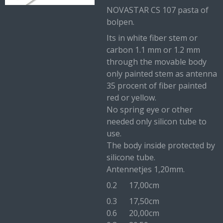
NOVASTAR CS 107 pasta of
bolpen.
Its in white fiber stem or
carbon 1.1 mm or 1.2 mm
through the movable body
only painted stem as antenna
35 procent of fiber painted
red or yellow.
No spring eye or other
needed only silicon tube to
use.
The body inside protected by
silicone tube.
Antennetjes 1,20mm.
0.2 17,00cm
0.3 17,50cm
0.6 20,00cm