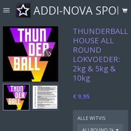
ADDI-NOVA SPORT
Ga
direct
naar
de
THUNDERBALL
hoofdinhoud
HOUSE ALL
ROUND
LOKVOEDER:
2kg & 5kg &
10kg
€ 9,95
ALLE WITVIS