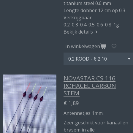
titanium steel 0.6 mm
Lengte dobber 12 cm op 0.3
Verkrijgbaar
0.2_0.3_0.4_0.5_0.6_0.8_1g
Bekijk details
In winkelwagen
NOVASTAR CS 116
ROHACEL CARBON
STEM
€ 1,89
Antennetjes 1mm.
Zeer geschikt voor kanaal en
brasem in alle