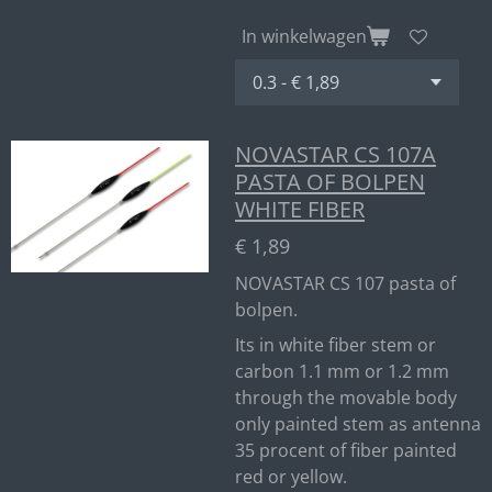
In winkelwagen
NOVASTAR CS 107A
PASTA OF BOLPEN
WHITE FIBER
€ 1,89
NOVASTAR CS 107 pasta of
bolpen.
Its in white fiber stem or
carbon 1.1 mm or 1.2 mm
through the movable body
only painted stem as antenna
35 procent of fiber painted
red or yellow.