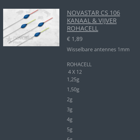
NOVASTAR CS 106
KANAAL & VIJVER
ROHACELL
€ 1,89
Wisselbare antennes 1mm
ROHACELL
4 X 12
1,25g
1,50g
2g
3g
4g
5g
6g