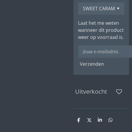
Laat het me weten
wanneer dit product
weer op voorraad is.
Verzenden
Uitverkocht
D
D
S
D
e
e
h
e
l
e
a
l