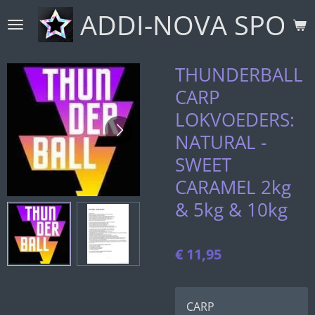
ADDI-NOVA SPORT
Ga
direct
naar
de
THUNDERBALL
hoofdinhoud
CARP
LOKVOEDERS:
NATURAL -
SWEET
CARAMEL 2kg
& 5kg & 10kg
€ 11,95
CARP