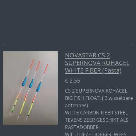
e
l
r
e
n
e
n
NOVASTAR CS 2
SUPERNOVA ROHACEL
WHITE FIBER (Pasta)
€ 2,55
CS 2 SUPERNOVA ROHACEL
BIG FISH FLOAT. ( 3 wisselbare
antennes)
WITTE CARBON FIBER STEEL
TEVENS ZEER GESCHIKT ALS
PASTADOBBER
WIL U DEZE DOBBER, WEES