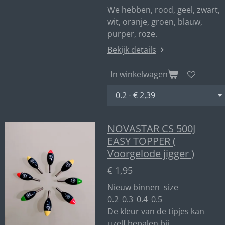
We hebben, rood, geel, zwart,
wit, oranje, groen, blauw,
purper, roze.
Bekijk details
In winkelwagen
NOVASTAR CS 500J
EASY TOPPER (
Voorgelode jigger )
€ 1,95
Nieuw binnen size
0.2_0.3_0.4_0.5
De kleur van de tipjes kan
uzelf bepalen bij