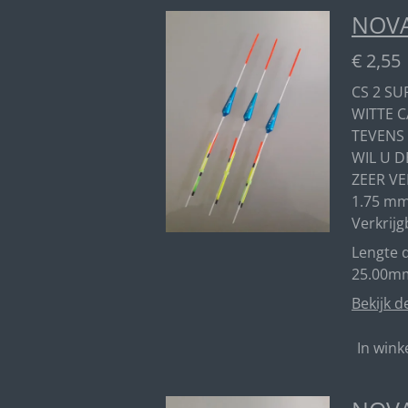
NOVA
€ 2,55
CS 2 SU
WITTE C
TEVENS
WIL U D
ZEER VE
1.75 mm
Verkrijg
Lengte d
25.00mm
Bekijk d
In win