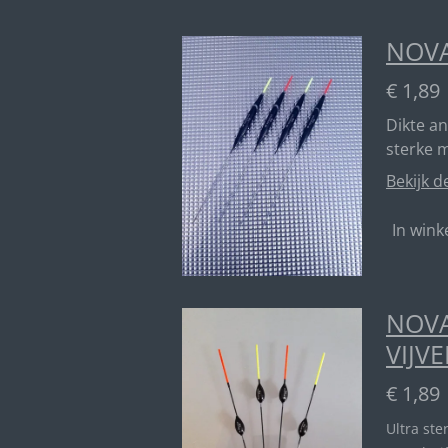
NOVA
€ 1,89
Dikte a
sterke 
Bekijk d
In win
NOVA
VIJVE
€ 1,89
Ultra ste