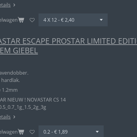
etails
kelwagen
STAR ESCAPE PROSTAR LIMITED EDIT
EM GIEBEL
havendobber.
 hardlak.
e 1.2mm
AR NIEUW ! NOVASTAR CS 14
0.5_0.7_1g_1.5_2g_3g
etails
kelwagen