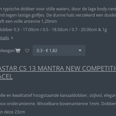
en typische dobber voor stille waters, door de lage body-ce
d tegen lastige golfjes. De dunne hals verzekerd een duideli
eft een volle antenne 1,20mm
obber 0.3 - 17.00cm / 0.5 - 18.50cm / 0.7 - 20.00cm & 1g
etails
kelwagen
STAR CS 13 MANTRA NEW COMPETITIO
ACEL
lle en kwalitatief hoogstaande kanaaldobber, stijlvol, elegan
inox onderantenne. Wisselbare bovenantenne 1mm. Dobber me
ijn deze 23cm