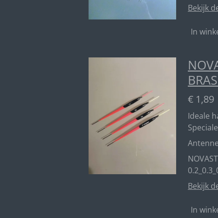
Bekijk d
In win
NOVA
BRAS
€ 1,89
Ideale 
Speciale
Antenn
NOVAST
0.2_0.3_
Bekijk d
In win