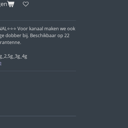
gen
NAL
⭐
⭐
⭐
Voor kanaal maken we ook
e dobber bij. Beschikbaar op 22
rantenne.
2g_2,5g_3g_4g
e