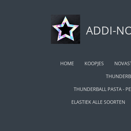
Ga
direct
naar
ADDI-NO
de
hoofdinhoud
HOME
KOOPJES
NOVAST
THUNDERBA
THUNDERBALL PASTA - PE
ELASTIEK ALLE SOORTEN