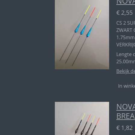
NOVA
€ 2,55
CS 2 SU
ZWART 
1.75mm
VERKRIJ
Lengte d
25.00m
Bekijk d
In win
NOVA
BREA
€ 1,82