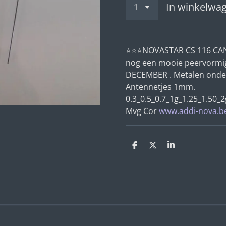
In winkelwa
⭐
⭐
⭐
NOVASTAR CS 116 CA
nog een mooie peervormig
DECEMBER . Metalen onde
Antennetjes 1mm.
0.3_0.5_0.7_1g_1.25_1.50_
Mvg Cor
www.addi-nova.b
D
D
S
e
e
h
l
e
a
e
l
r
n
e