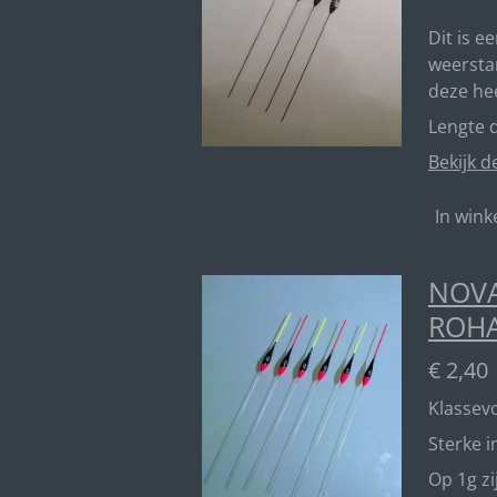
Dit is e
weerstan
deze he
Lengte d
Bekijk d
In win
NOVA
ROH
€ 2,40
Klassevo
Sterke 
Op 1g z