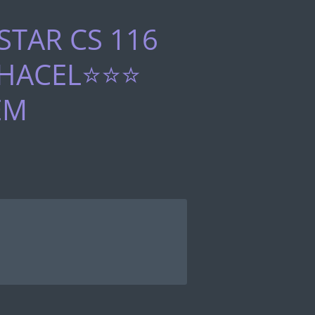
TAR CS 116
OHACEL⭐⭐⭐
EM