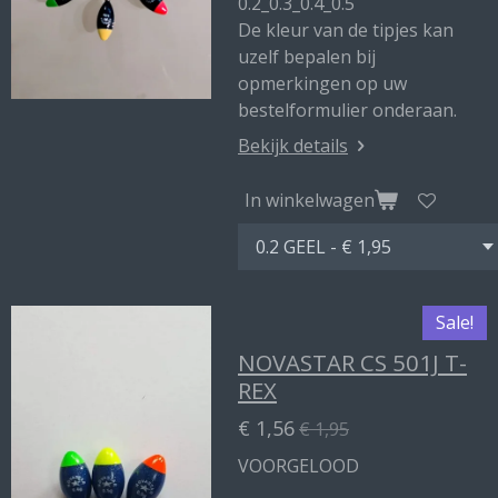
0.2_0.3_0.4_0.5
De kleur van de tipjes kan
uzelf bepalen bij
opmerkingen op uw
bestelformulier onderaan.
Bekijk details
In winkelwagen
Sale!
NOVASTAR CS 501J T-
REX
€ 1,56
€ 1,95
VOORGELOOD