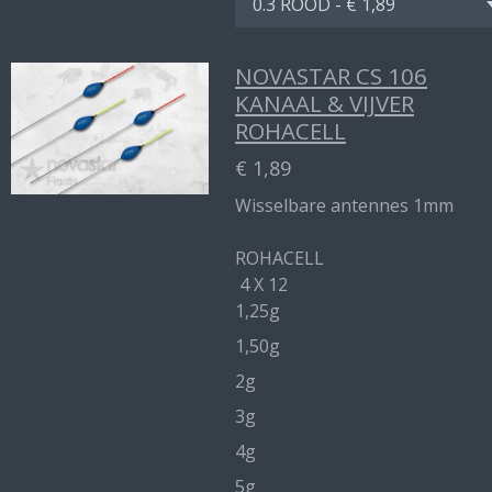
NOVASTAR CS 106
KANAAL & VIJVER
ROHACELL
€ 1,89
Wisselbare antennes 1mm
ROHACELL
4 X 12
1,25g
1,50g
2g
3g
4g
5g