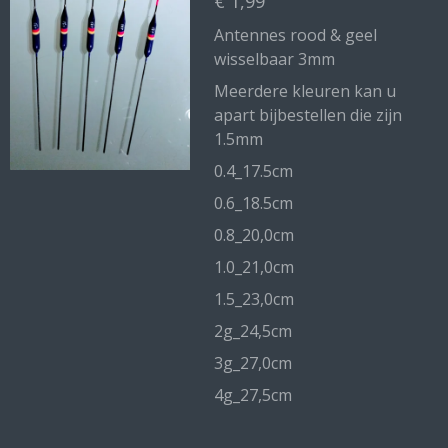
€ 1,99
Antennes rood & geel
wisselbaar 3mm
Meerdere kleuren kan u
apart bijbestellen die zijn
1.5mm
0.4_17.5cm
0.6_18.5cm
0.8_20,0cm
1.0_21,0cm
1.5_23,0cm
2g_24,5cm
3g_27,0cm
4g_27,5cm