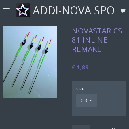
ADDI-NOVA SPORT
Ga
direct
naar
de
NOVASTAR CS
hoofdinhoud
81 INLINE
REMAKE
€ 1,89
size
In