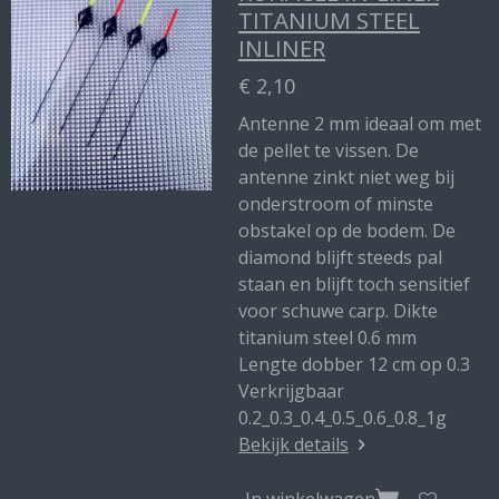
TITANIUM STEEL
INLINER
€ 2,10
Antenne 2 mm ideaal om met
de pellet te vissen. De
antenne zinkt niet weg bij
onderstroom of minste
obstakel op de bodem. De
diamond blijft steeds pal
staan en blijft toch sensitief
voor schuwe carp. Dikte
titanium steel 0.6 mm
Lengte dobber 12 cm op 0.3
Verkrijgbaar
0.2_0.3_0.4_0.5_0.6_0.8_1g
Bekijk details
In winkelwagen