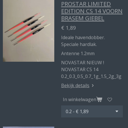
PROSTAR LIMITED
EDITION CS 14 VOORN
BRASEM GIEBEL
€ 1,89
Ideale havendobber.
Speciale hardlak.
Antenne 1.2mm
NOVASTAR NIEUW !
NOVASTAR CS 14
0.2_0.3_0.5_0.7_1g_1.5_2g_3g
Bekijk details
In winkelwagen