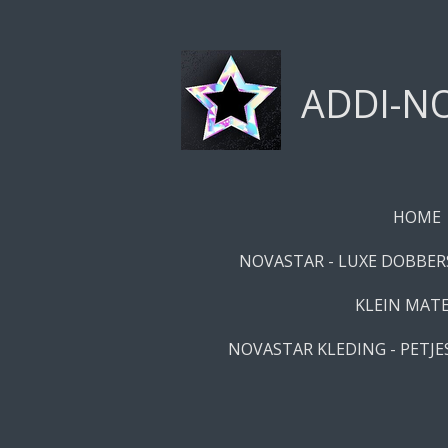
Ga
direct
naar
ADDI-NO
de
hoofdinhoud
HOME
NOVASTAR - LUXE DOBBERS
KLEIN MATE
NOVASTAR KLEDING - PETJES