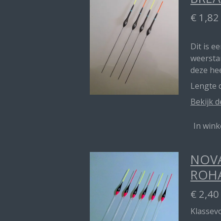
€ 1,82
Dit is e
weerstan
deze he
Lengte d
Bekijk d
In win
NOVA
ROH
€ 2,40
Klassevo