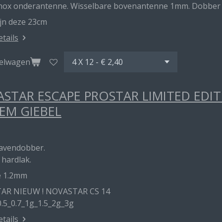
inox onderantenne. Wisselbare bovenantenne 1mm. Dobber me
ijn deze 23cm
etails
kelwagen
STAR ESCAPE PROSTAR LIMITED EDI
EM GIEBEL
havendobber.
 hardlak.
e 1.2mm
AR NIEUW ! NOVASTAR CS 14
0.5_0.7_1g_1.5_2g_3g
etails