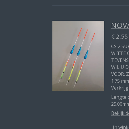
NOVA
€ 2,55
CS 2 SU
WITTE 
TEVENS
WIL U 
VOOR, Z
1.75 mm
Verkrijg
Lengte d
25.00mm
Bekijk d
In win