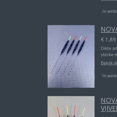
In win
NOVA
€ 1,89
Dikte a
sterke 
Bekijk d
In win
NOVA
VIJVE