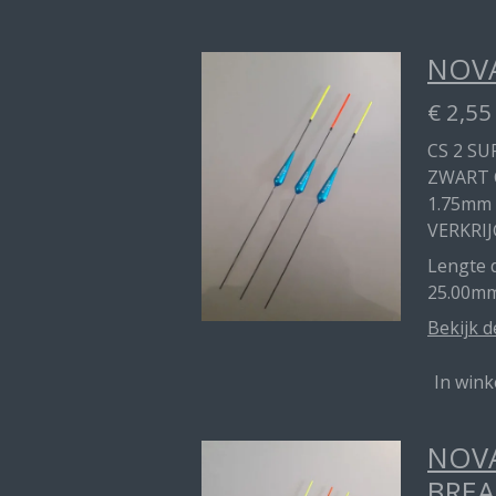
NOVA
€ 2,55
CS 2 SU
ZWART 
1.75mm
VERKRIJ
Lengte d
25.00m
Bekijk d
In win
NOVA
BREA