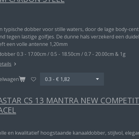
en typische dobber voor stille waters, door de lage body-ce
d tegen lastige golfjes. De dunne hals verzekerd een duideli
eft een volle antenne 1,20mm
obber 0.3 - 17.00cm / 0.5 - 18.50cm / 0.7 - 20.00cm & 1g
etails
kelwagen
STAR CS 13 MANTRA NEW COMPETITI
ACEL
lle en kwalitatief hoogstaande kanaaldobber, stijlvol, elegan