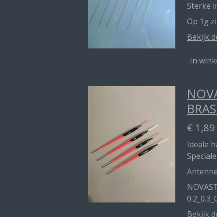
Sterke 
Op 1g z
Bekijk d
In win
NOVA
BRAS
€ 1,89
Ideale 
Speciale
Antenn
NOVAST
0.2_0.3_
Bekijk d