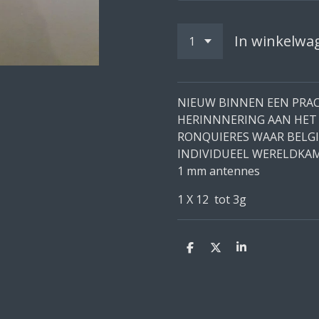
In winkelwa
NIEUW BINNEN EEN PRA
HERINNNERING AAN HET 
RONQUIERES WAAR BELGI
INDIVIDUEEL WERELDKA
1 mm antennes
1 X 12 tot 3g
D
D
S
e
e
h
l
e
a
e
l
r
n
e