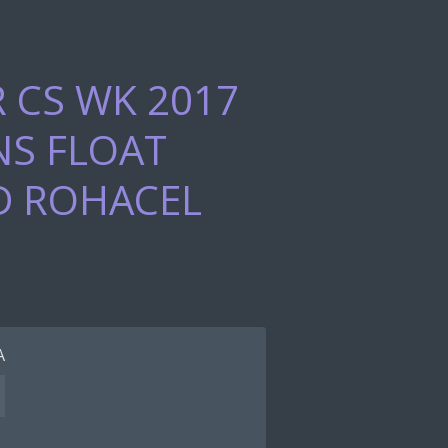
 CS WK 2017
S FLOAT
D ROHACEL
A