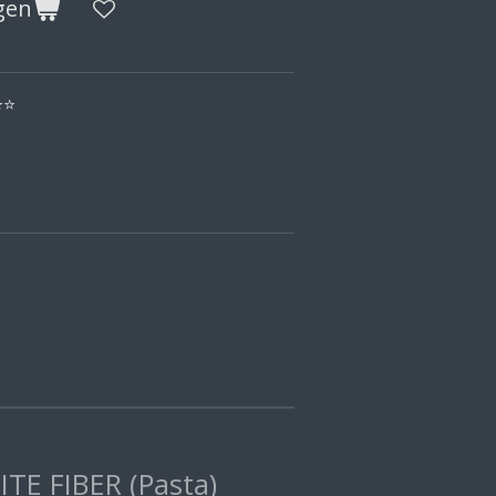
gen
⭐
⭐
E FIBER (Pasta)