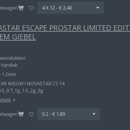
kelwagen
STAR ESCAPE PROSTAR LIMITED EDI
EM GIEBEL
havendobber.
 hardlak.
e 1.2mm
AR NIEUW ! NOVASTAR CS 14
0.5_0.7_1g_1.5_2g_3g
etails
kelwagen