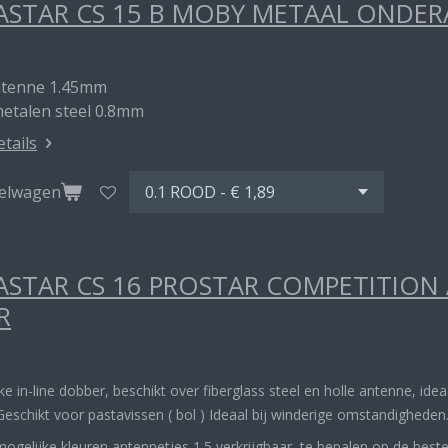
STAR CS 15 B MOBY METAAL ONDE
ntenne 1.45mm
metalen steel 0.8mm
etails
kelwagen
STAR CS 16 PROSTAR COMPETITION
R
rke in-line dobber, beschikt over fiberglass steel en holle antenne, ide
Geschikt voor pastavissen ( bol ) Ideaal bij winderige omstandigheden
mogelijke kleuren antennetjes 1.5 verkrijgbaar, te bepalen op de best