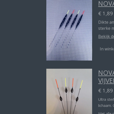
NOVA
€ 1,89
Dikte a
sterke 
Bekijk d
In win
NOVA
VIJVE
€ 1,89
Ultra ste
lichaam. 
Met alle 