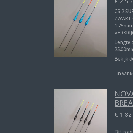
€ 2,55
CS 2 SU
ZWART 
1.75mm
VERKRIJ
Lengte d
25.00m
Bekijk d
In win
NOVA
BREA
€ 1,82
Dit is e