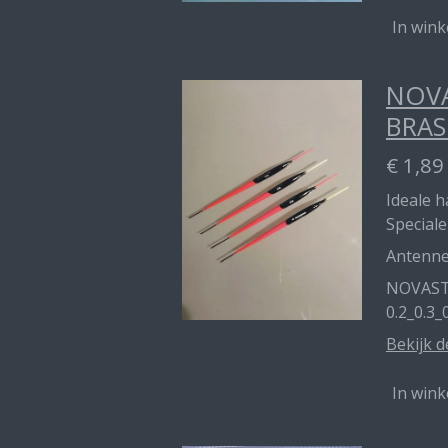
In win
NOVA
BRAS
€ 1,89
Ideale 
Speciale
Antenn
NOVAST
0.2_0.3_
Bekijk d
In win