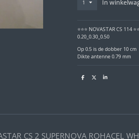
In winkelwa
⭐
⭐
⭐
NOVASTAR CS 114
⭐
0.20_0.30_0.50
Op 0.5 is de dobber 10 cm
Dikte antenne 0.79 mm
D
D
S
e
e
h
l
e
a
e
l
r
n
e
STAR CS 2 SUPERNOVA ROHACEL WHIT