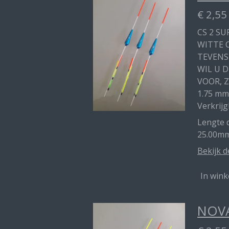
€ 2,55
CS 2 SU
WITTE 
TEVENS
WIL U 
VOOR, Z
1.75 mm
Verkrijg
Lengte d
25.00mm
Bekijk d
In win
NOVA