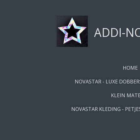
Ga
direct
naar
ADDI-NO
de
hoofdinhoud
HOME
NOVASTAR - LUXE DOBBERS
KLEIN MATE
NOVASTAR KLEDING - PETJES