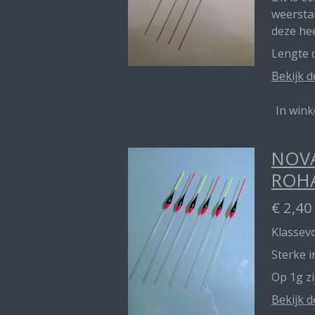
weerstan
deze he
Lengte d
Bekijk d
In win
NOVA
ROH
€ 2,40
Klassevo
Sterke 
Op 1g z
Bekijk d