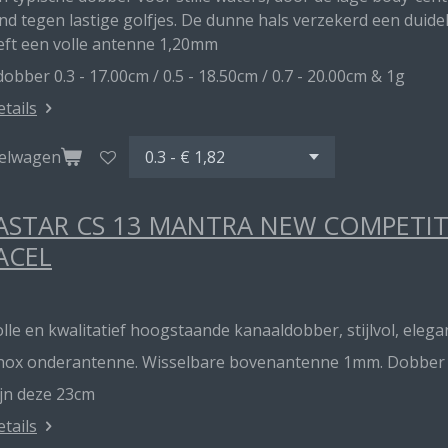
d tegen lastige golfjes. De dunne hals verzekerd een duideli
eft een volle antenne 1,20mm
obber 0.3 - 17.00cm / 0.5 - 18.50cm / 0.7 - 20.00cm & 1g
etails
kelwagen
STAR CS 13 MANTRA NEW COMPETITI
ACEL
lle en kwalitatief hoogstaande kanaaldobber, stijlvol, elegan
inox onderantenne. Wisselbare bovenantenne 1mm. Dobber me
ijn deze 23cm
etails