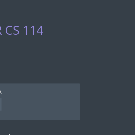
 CS 114
A