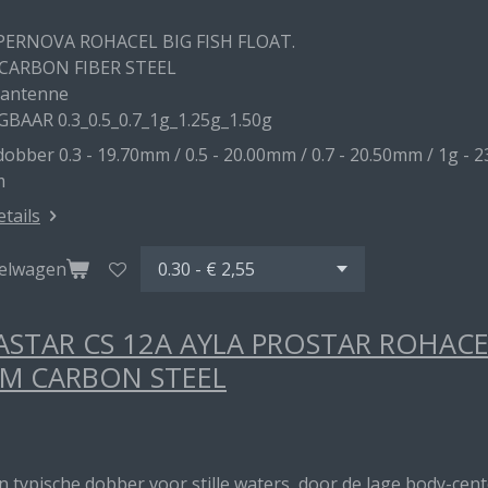
PERNOVA ROHACEL BIG FISH FLOAT.
CARBON FIBER STEEL
 antenne
GBAAR 0.3_0.5_0.7_1g_1.25g_1.50g
obber 0.3 - 19.70mm / 0.5 - 20.00mm / 0.7 - 20.50mm / 1g - 2
m
etails
kelwagen
STAR CS 12A AYLA PROSTAR ROHAC
M CARBON STEEL
en typische dobber voor stille waters, door de lage body-ce