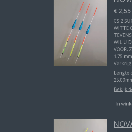
€ 2,55
CS 2 SU
WITTE 
TEVENS
WIL U 
VOOR, Z
1.75 mm
Verkrijg
Lengte d
25.00mm
Bekijk d
In win
NOVA