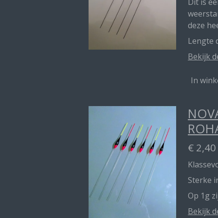
Dit is e
weerstan
deze he
Lengte d
Bekijk d
In win
NOVA
ROH
€ 2,40
Klassevo
Sterke 
Op 1g z
Bekijk d