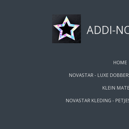
Ga
direct
naar
ADDI-NO
de
hoofdinhoud
HOME
NOVASTAR - LUXE DOBBERS
KLEIN MATE
NOVASTAR KLEDING - PETJES