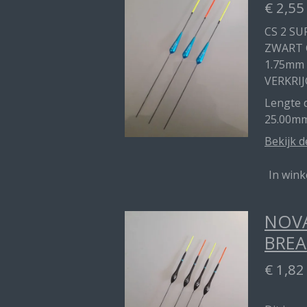
€ 2,55
CS 2 SU
ZWART 
1.75mm
VERKRIJ
Lengte d
25.00m
Bekijk d
In win
NOVA
BREA
€ 1,82