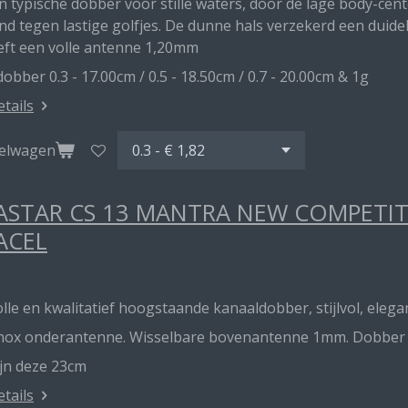
en typische dobber voor stille waters, door de lage body-ce
d tegen lastige golfjes. De dunne hals verzekerd een duideli
eft een volle antenne 1,20mm
obber 0.3 - 17.00cm / 0.5 - 18.50cm / 0.7 - 20.00cm & 1g
etails
kelwagen
STAR CS 13 MANTRA NEW COMPETITI
ACEL
lle en kwalitatief hoogstaande kanaaldobber, stijlvol, elegan
inox onderantenne. Wisselbare bovenantenne 1mm. Dobber me
ijn deze 23cm
etails