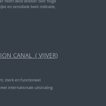
nter heeft deze dobber zeer hoge
jke en sensibele beet-indicatie,
ON CANAL ( VIJVER)
t, sterk en functioneel.
t internationale uitstraling.