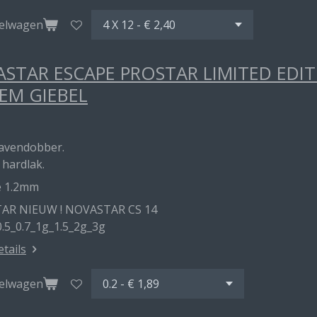
kelwagen
STAR ESCAPE PROSTAR LIMITED EDI
EM GIEBEL
havendobber.
 hardlak.
e 1.2mm
AR NIEUW ! NOVASTAR CS 14
0.5_0.7_1g_1.5_2g_3g
etails
kelwagen