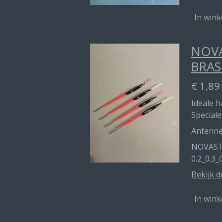
In win
NOVA
BRAS
€ 1,89
Ideale 
Speciale
Antenn
NOVAST
0.2_0.3_
Bekijk d
In win