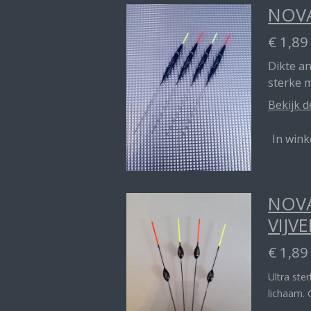
NOVA
€ 1,89
Dikte a
sterke 
Bekijk d
In win
NOVA
VIJVE
€ 1,89
Ultra ste
lichaam. 