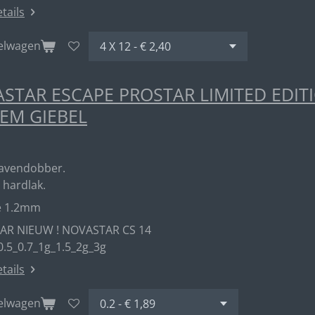
etails
kelwagen
STAR ESCAPE PROSTAR LIMITED EDIT
EM GIEBEL
havendobber.
 hardlak.
e 1.2mm
AR NIEUW ! NOVASTAR CS 14
0.5_0.7_1g_1.5_2g_3g
etails
kelwagen