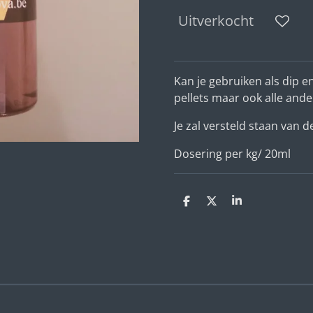
Uitverkocht
Kan je gebruiken als dip e
pellets maar ook alle ande
Je zal versteld staan van 
Dosering per kg/ 20ml
D
D
S
e
e
h
l
e
a
e
l
r
n
e