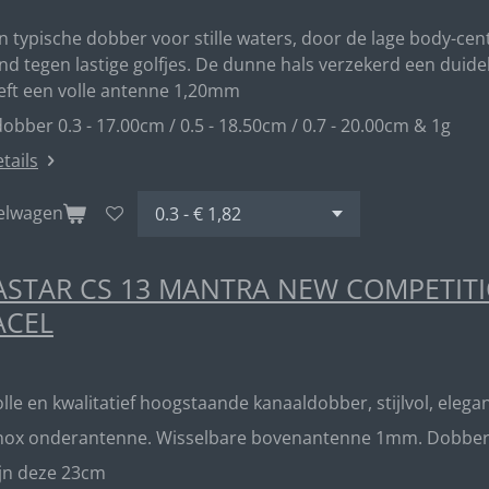
en typische dobber voor stille waters, door de lage body-ce
d tegen lastige golfjes. De dunne hals verzekerd een duideli
eft een volle antenne 1,20mm
obber 0.3 - 17.00cm / 0.5 - 18.50cm / 0.7 - 20.00cm & 1g
etails
kelwagen
STAR CS 13 MANTRA NEW COMPETITIO
ACEL
lle en kwalitatief hoogstaande kanaaldobber, stijlvol, elegan
inox onderantenne. Wisselbare bovenantenne 1mm. Dobber me
ijn deze 23cm