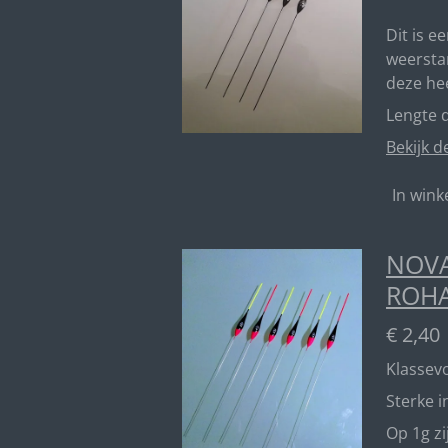
Dit is e
weerstan
deze he
Lengte d
Bekijk d
In win
NOVA
ROH
€ 2,40
Klassevo
Sterke 
Op 1g z