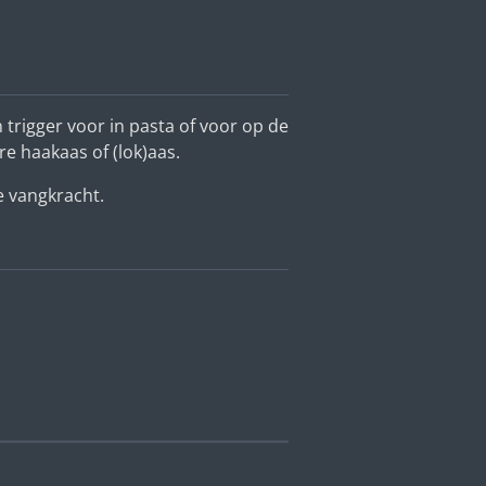
n trigger voor in pasta of voor op de
re haakaas of (lok)aas.
de vangkracht.