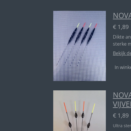
NOVA
€ 1,89
Dikte a
sterke 
Bekijk d
In win
NOVA
VIJVE
€ 1,89
Ultra ste