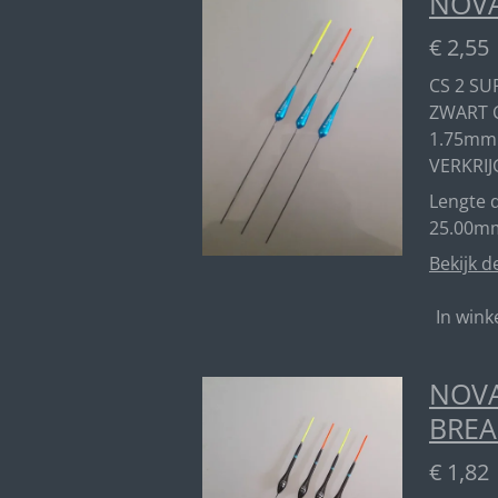
NOVA
€ 2,55
CS 2 SU
ZWART 
1.75mm
VERKRIJ
Lengte d
25.00m
Bekijk d
In win
NOVA
BREA
€ 1,82