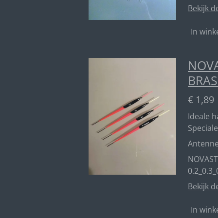
Bekijk d
In win
NOVA
BRAS
€ 1,89
Ideale 
Speciale
Antenn
NOVAST
0.2_0.3_
Bekijk d
In win