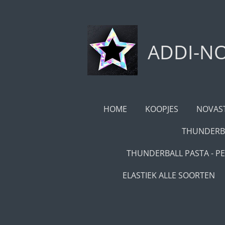
Ga
direct
naar
ADDI-NO
de
hoofdinhoud
HOME
KOOPJES
NOVAST
THUNDERBA
THUNDERBALL PASTA - PE
ELASTIEK ALLE SOORTEN