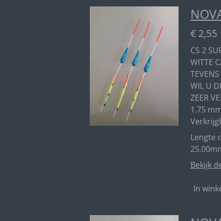
NOVA
€ 2,55
CS 2 SU
WITTE C
TEVENS
WIL U D
ZEER VE
1.75 mm
Verkrijg
Lengte d
25.00mm
Bekijk d
In win