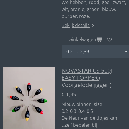
We hebben, rood, geel, zwart,
wit, oranje, groen, blauw,
purper, roze.
Bekijk details
In winkelwagen
NOVASTAR CS 500J
EASY TOPPER (
Voorgelode jigger )
€ 1,95
Nieuw binnen size
0.2_0.3_0.4_0.5
De kleur van de tipjes kan
uzelf bepalen bij