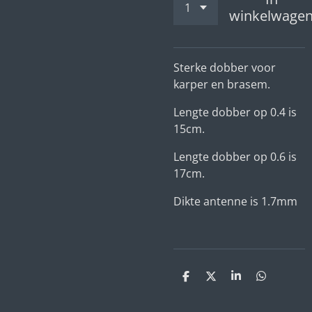
winkelwage
Sterke dobber voor
karper en brasem.
Lengte dobber op 0.4 is
15cm.
Lengte dobber op 0.6 is
17cm.
Dikte antenne is 1.7mm
D
D
S
D
e
e
h
e
l
e
a
l