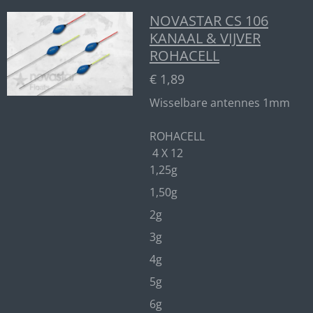
NOVASTAR CS 106
KANAAL & VIJVER
ROHACELL
€ 1,89
Wisselbare antennes 1mm
ROHACELL
4 X 12
1,25g
1,50g
2g
3g
4g
5g
6g