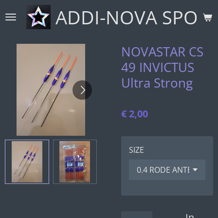
ADDI-NOVA SPORT
Ga
direct
naar
de
NOVASTAR CS
hoofdinhoud
49 INVICTUS
Ultra Strong
€ 2,00
SIZE
In