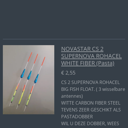
e
l
r
e
n
e
n
NOVASTAR CS 2
SUPERNOVA ROHACEL
WHITE FIBER (Pasta)
€ 2,55
CS 2 SUPERNOVA ROHACEL
BIG FISH FLOAT. ( 3 wisselbare
antennes)
WITTE CARBON FIBER STEEL
TEVENS ZEER GESCHIKT ALS
PASTADOBBER
WIL U DEZE DOBBER, WEES