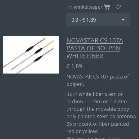
In winkelwagen
NOVASTAR CS 107A
PASTA OF BOLPEN
WHITE FIBER
€ 1,89
NOVASTAR CS 107 pasta of
bolpen.
Its in white fiber stem or
carbon 1.1 mm or 1.2 mm
through the movable body
only painted stem as antenna
35 procent of fiber painted
red or yellow.
No spring eye or other