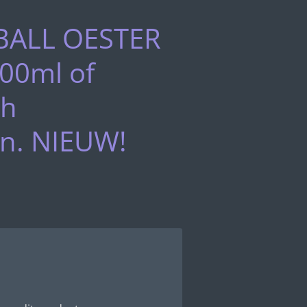
ALL OESTER
00ml of
gh
on. NIEUW!