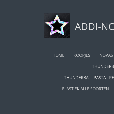
Ga
direct
naar
ADDI-NO
de
hoofdinhoud
HOME
KOOPJES
NOVAST
THUNDERBA
THUNDERBALL PASTA - PE
ELASTIEK ALLE SOORTEN