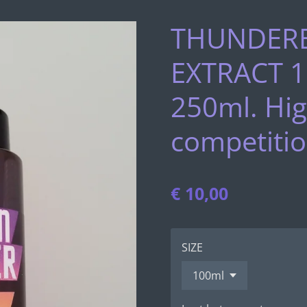
THUNDERB
EXTRACT 1
250ml. Hi
competiti
€ 10,00
SIZE