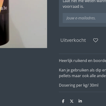
Laat het me weten wann
voorraad is.
Uitverkocht
Heerlijk ruikend en boord
Kan je gebruiken als dip e
pellets maar ook alle ander
Dosering per kg/ 30ml
D
D
S