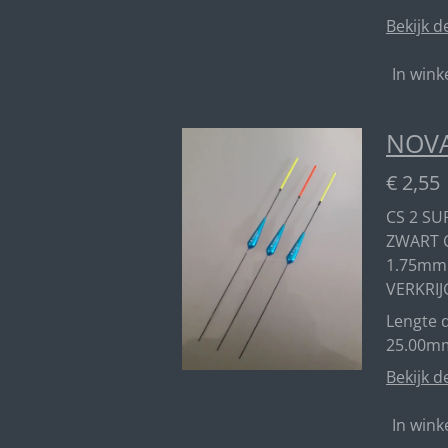
Bekijk d
In win
NOVA
€ 2,55
CS 2 SU
ZWART 
1.75mm
VERKRIJ
Lengte d
25.00m
Bekijk d
In win