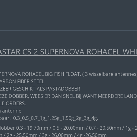
e
e
h
l
e
a
e
l
r
n
e
STAR CS 2 SUPERNOVA ROHACEL WHITE
PERNOVA ROHACEL BIG FISH FLOAT. ( 3 wisselbare antennes
ARBON FIBER STEEL
 ZEER GESCHIKT ALS PASTADOBBER
EZE DOBBER, WEES ER DAN SNEL BIJ WANT MEERDERE LAND
LE ORDERS.
 antenne
baar. 0.3_0.5_0.7_1g_1.25g_1.50g_2g_3g_4g.
obber 0.3 - 19.70mm / 0.5 - 20.00mm / 0.7 - 20.50mm / 1g - 
 / 2g - 25.50mm / 3g - 26.00mm / 4g -26.50mm