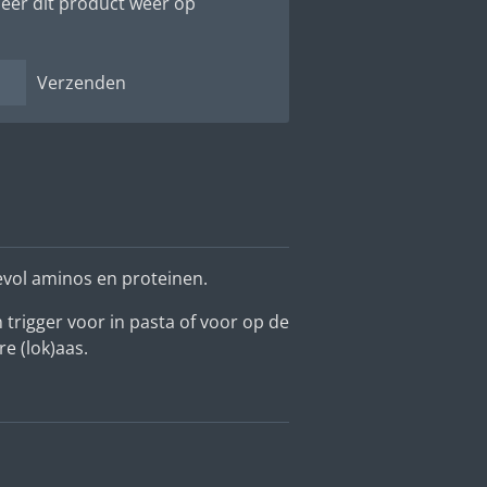
eer dit product weer op
Verzenden
evol aminos en proteinen.
n trigger voor in pasta of voor op de
e (lok)aas.