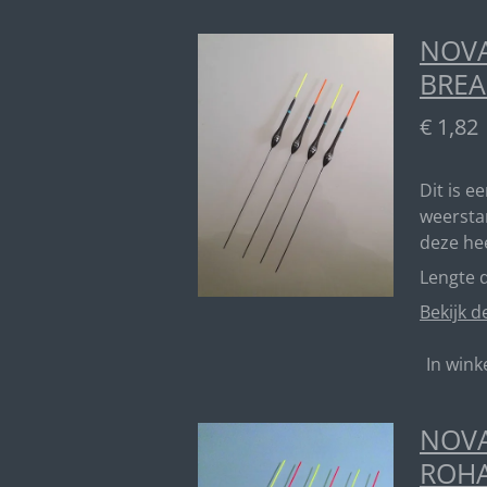
NOVA
BREA
€ 1,82
Dit is e
weerstan
deze he
Lengte d
Bekijk d
In win
NOVA
ROH