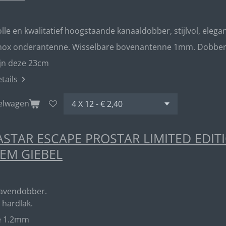
lle en kwalitatief hoogstaande kanaaldobber, stijlvol, elegan
inox onderantenne. Wisselbare bovenantenne 1mm. Dobber me
ijn deze 23cm
etails
kelwagen
STAR ESCAPE PROSTAR LIMITED EDIT
EM GIEBEL
havendobber.
 hardlak.
e 1.2mm