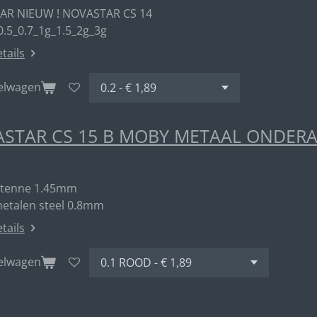
AR NIEUW ! NOVASTAR CS 14
0.5_0.7_1g_1.5_2g_3g
etails
kelwagen
STAR CS 15 B MOBY METAAL ONDER
ntenne 1.45mm
metalen steel 0.8mm
etails
kelwagen