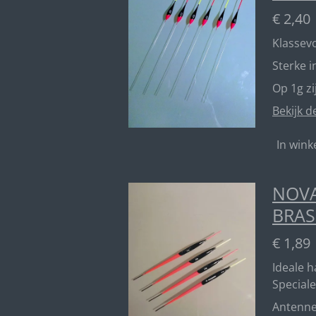
€ 2,40
Klassevo
Sterke 
Op 1g z
Bekijk d
In win
NOVA
BRAS
€ 1,89
Ideale 
Speciale
Antenn