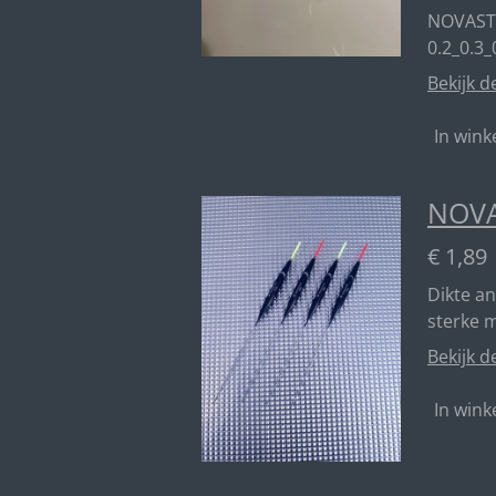
NOVAST
0.2_0.3_
Bekijk d
In win
NOVA
€ 1,89
Dikte a
sterke 
Bekijk d
In win