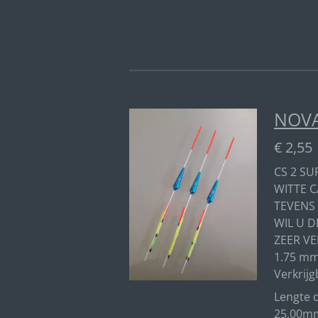
NOVA
€ 2,55
CS 2 SU
WITTE C
TEVENS
WIL U D
ZEER VE
1.75 mm
Verkrijg
Lengte d
25.00mm