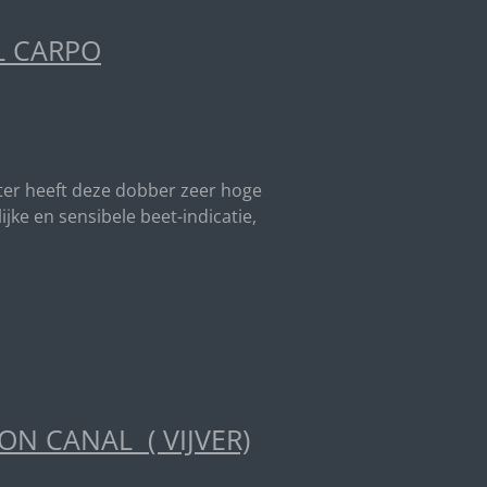
L CARPO
nter heeft deze dobber zeer hoge
jke en sensibele beet-indicatie,
N CANAL ( VIJVER)