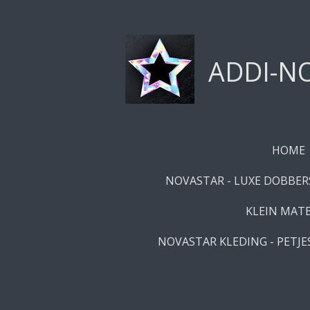
Ga
direct
naar
ADDI-NO
de
hoofdinhoud
HOME
NOVASTAR - LUXE DOBBERS
KLEIN MATE
NOVASTAR KLEDING - PETJES