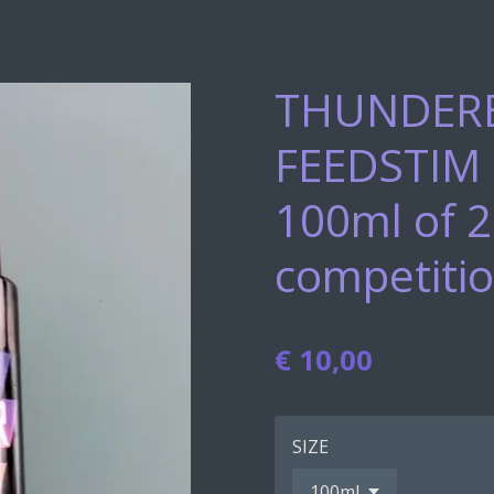
THUNDER
FEEDSTIM
100ml of 2
competiti
€ 10,00
SIZE