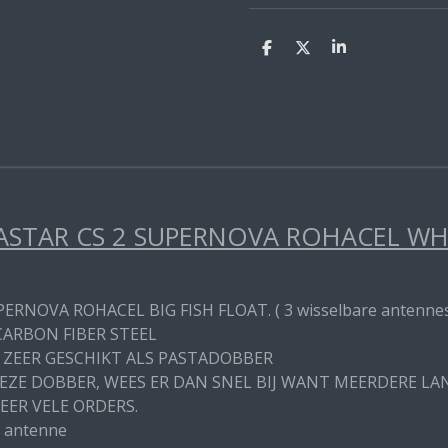
D
D
S
e
e
h
l
e
a
e
l
r
n
e
STAR CS 2 SUPERNOVA ROHACEL WHIT
PERNOVA ROHACEL BIG FISH FLOAT. ( 3 wisselbare antenne
CARBON FIBER STEEL
 ZEER GESCHIKT ALS PASTADOBBER
DEZE DOBBER, WEES ER DAN SNEL BIJ WANT MEERDERE L
EER VELE ORDERS.
 antenne