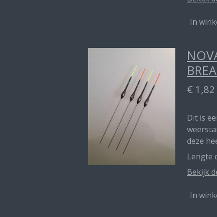
In win
NOVA
BREA
€ 1,82
Dit is e
weerstan
deze he
Lengte d
Bekijk d
In win