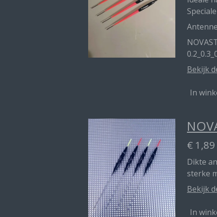
Speciale
Antenn
NOVAST
0.2_0.3_
Bekijk d
In win
NOVA
€ 1,89
Dikte a
sterke 
Bekijk d
In win