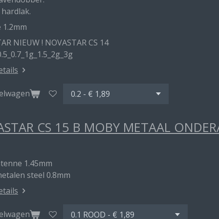
 hardlak.
e 1.2mm
AR NIEUW ! NOVASTAR CS 14
0.5_0.7_1g_1.5_2g_3g
etails
kelwagen
STAR CS 15 B MOBY METAAL ONDE
ntenne 1.45mm
metalen steel 0.8mm
etails
kelwagen