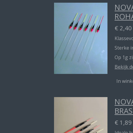
NOVA
ROH
€ 2,40
Klassevo
Sterke 
Op 1g z
Bekijk d
In win
NOVA
BRAS
€ 1,89
Ideale 