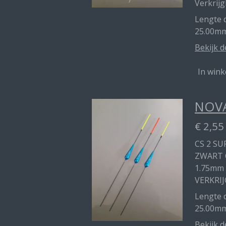
Verkrijg
Lengte d
25.00mm
Bekijk d
In win
NOVA
€ 2,55
CS 2 SU
ZWART 
1.75mm
VERKRIJ
Lengte d
25.00m
Bekijk d