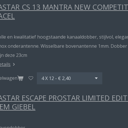
STAR CS 13 MANTRA NEW COMPETITI
ACEL
lle en kwalitatief hoogstaande kanaaldobber, stijlvol, elegan
inox onderantenne. Wisselbare bovenantenne 1mm. Dobber me
ijn deze 23cm
etails
kelwagen
STAR ESCAPE PROSTAR LIMITED EDI
EM GIEBEL
havendobber.