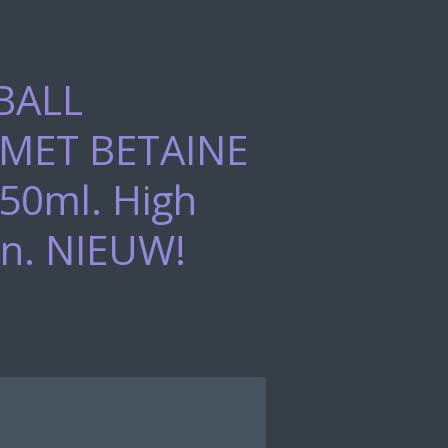
BALL
 MET BETAINE
50ml. High
on. NIEUW!