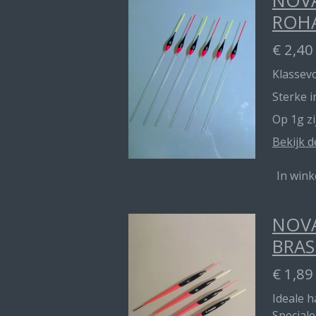
ROH
€ 2,40
Klassevo
Sterke 
Op 1g z
Bekijk d
In win
NOVA
BRAS
€ 1,89
Ideale 
Speciale