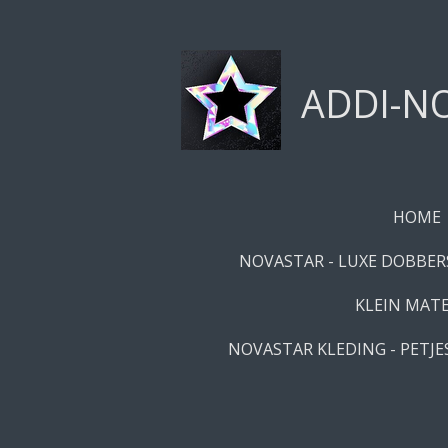
Ga
direct
naar
ADDI-NO
de
hoofdinhoud
HOME
NOVASTAR - LUXE DOBBERS
KLEIN MATE
NOVASTAR KLEDING - PETJES