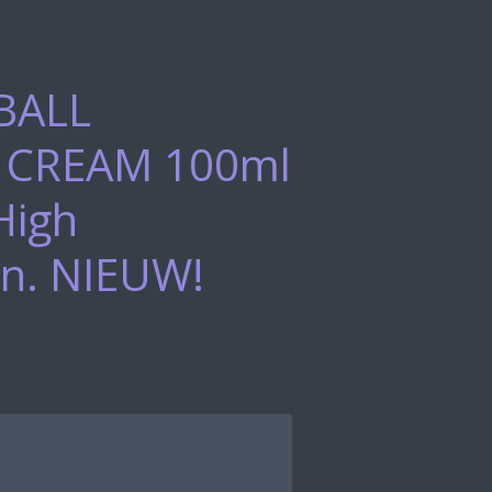
BALL
 CREAM 100ml
High
on. NIEUW!