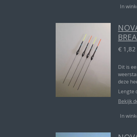
In win
NOVA
BREA
€ 1,82
Dit is e
weerstan
deze he
Lengte d
Bekijk d
In win
NOVA