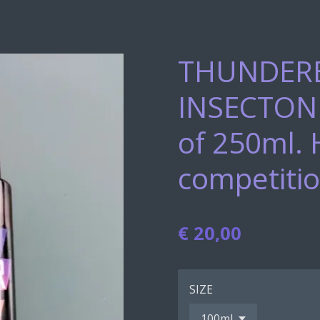
THUNDER
INSECTON
of 250ml. 
competiti
€ 20,00
SIZE