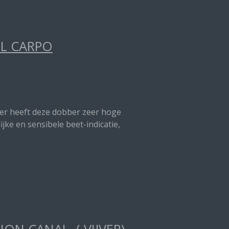
EL CARPO
nter heeft deze dobber zeer hoge
jke en sensibele beet-indicatie,
ON CANAL ( VIJVER)