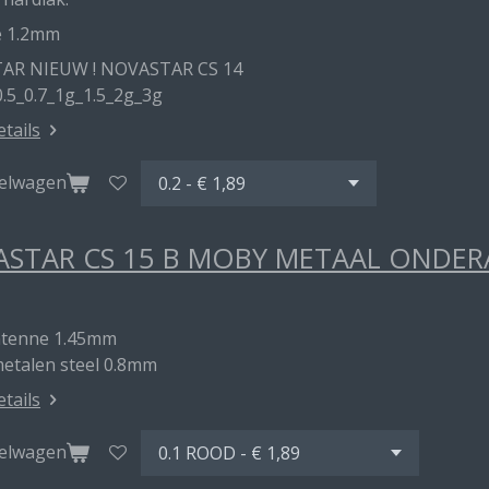
e 1.2mm
AR NIEUW ! NOVASTAR CS 14
0.5_0.7_1g_1.5_2g_3g
etails
kelwagen
STAR CS 15 B MOBY METAAL ONDE
ntenne 1.45mm
metalen steel 0.8mm
etails
kelwagen