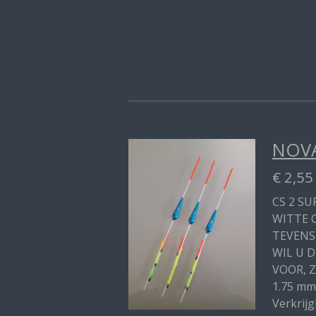
NOVA
€ 2,55
CS 2 SU
WITTE 
TEVENS
WIL U 
VOOR, Z
1.75 mm
Verkrijg