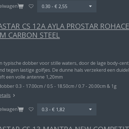
kelwagen
STAR CS 12A AYLA PROSTAR ROHAC
M CARBON STEEL
en typische dobber voor stille waters, door de lage body-ce
d tegen lastige golfjes. De dunne hals verzekerd een duideli
eft een volle antenne 1,20mm
obber 0.3 - 17.00cm / 0.5 - 18.50cm / 0.7 - 20.00cm & 1g
etails
kelwagen
STAR CS 13 MANTRA NEW COMPETITI