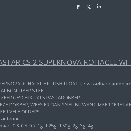
D
D
S
e
e
h
l
e
a
e
l
r
n
e
STAR CS 2 SUPERNOVA ROHACEL WHIT
PERNOVA ROHACEL BIG FISH FLOAT. ( 3 wisselbare antenne
CARBON FIBER STEEL
 ZEER GESCHIKT ALS PASTADOBBER
DEZE DOBBER, WEES ER DAN SNEL BIJ WANT MEERDERE L
EER VELE ORDERS.
 antenne
baar. 0.3_0.5_0.7_1g_1.25g_1.50g_2g_3g_4g.