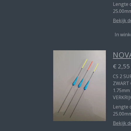
Lengte d
25.00mm
Bekijk d
In win
NOVA
€ 2,55
CS 2 SU
ZWART 
1.75mm
VERKRIJ
Lengte d
25.00m
Bekijk d