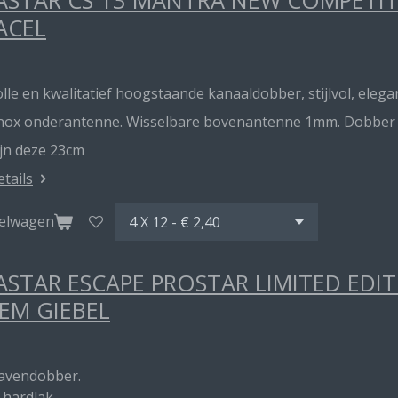
ACEL
lle en kwalitatief hoogstaande kanaaldobber, stijlvol, elegan
inox onderantenne. Wisselbare bovenantenne 1mm. Dobber me
ijn deze 23cm
etails
kelwagen
STAR ESCAPE PROSTAR LIMITED EDI
EM GIEBEL
havendobber.
 hardlak.