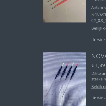
Antenn
NOVAST
0.2_0.3_
Bekijk d
In win
NOVA
€ 1,89
Dikte a
sterke 
Bekijk d
In win