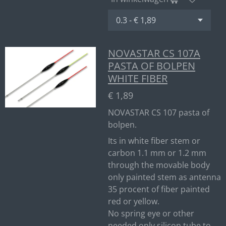
NOVASTAR CS 107A
PASTA OF BOLPEN
WHITE FIBER
€ 1,89
NOVASTAR CS 107 pasta of
bolpen.
Its in white fiber stem or
carbon 1.1 mm or 1.2 mm
through the movable body
only painted stem as antenna
35 procent of fiber painted
red or yellow.
No spring eye or other
needed only silicon tube to