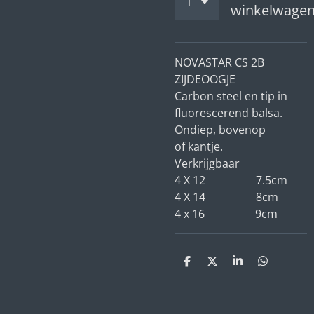
winkelwage
NOVASTAR CS 2B
ZIJDEOOGJE
Carbon steel en tip in
fluorescerend balsa.
Ondiep, bovenop
of kantje.
Verkrijgbaar
4 X 12 7.5cm
4 X 14 8cm
4 x 16 9cm
D
D
S
D
e
e
h
e
l
e
a
l
e
l
r
e
n
e
n