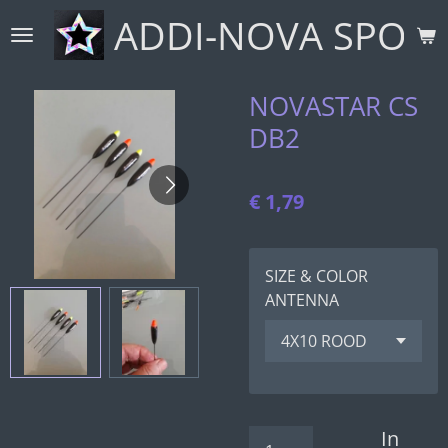
ADDI-NOVA SPORT
Ga
direct
naar
de
NOVASTAR CS
hoofdinhoud
DB2
€ 1,79
SIZE & COLOR
ANTENNA
In