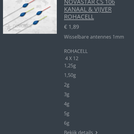
NOVASTAR CS 106
KANAAL & VIJVER
ROHACELL
€ 1,89
Wisselbare antennes 1mm
ROHACELL
4 X 12
1,25g
1,50g
2g
3g
4g
5g
6g
Bekijk details