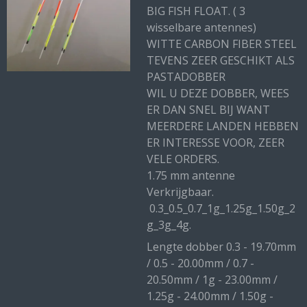
BIG FISH FLOAT. ( 3
wisselbare antennes)
WITTE CARBON FIBER STEEL
TEVENS ZEER GESCHIKT ALS
PASTADOBBER
WIL U DEZE DOBBER, WEES
ER DAN SNEL BIJ WANT
MEERDERE LANDEN HEBBEN
ER INTERESSE VOOR, ZEER
VELE ORDERS.
1.75 mm antenne
Verkrijgbaar.
0.3_0.5_0.7_1g_1.25g_1.50g_2
g_3g_4g.
Lengte dobber 0.3 - 19.70mm
/ 0.5 - 20.00mm / 0.7 -
20.50mm / 1g - 23.00mm /
1.25g - 24.00mm / 1.50g -