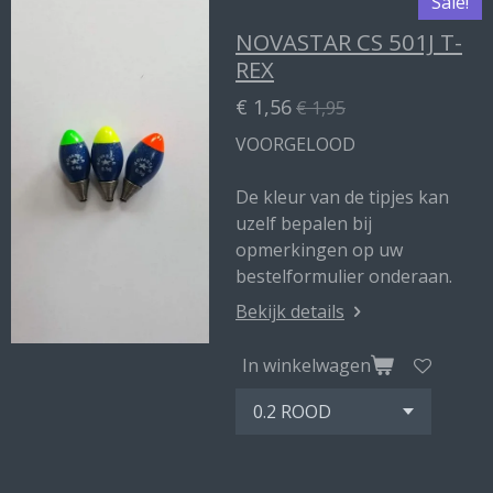
Sale!
NOVASTAR CS 501J T-
REX
€ 1,56
€ 1,95
VOORGELOOD
De kleur van de tipjes kan
uzelf bepalen bij
opmerkingen op uw
bestelformulier onderaan.
Bekijk details
In winkelwagen