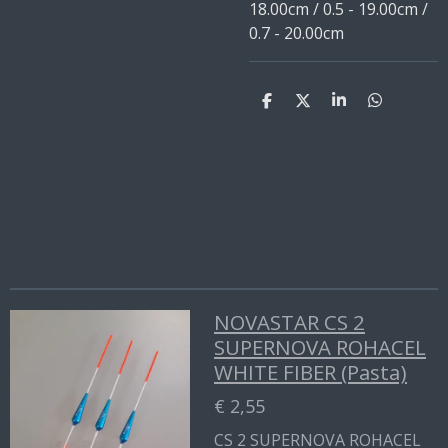
18.00cm / 0.5 - 19.00cm /
0.7 - 20.00cm
D
D
S
D
e
e
h
e
l
e
a
l
e
l
r
e
n
e
n
NOVASTAR CS 2
SUPERNOVA ROHACEL
WHITE FIBER (Pasta)
€ 2,55
CS 2 SUPERNOVA ROHACEL