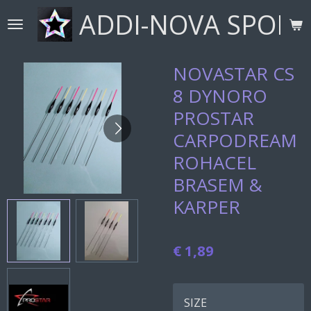
ADDI-NOVA SPORT
Ga
direct
naar
de
NOVASTAR CS
hoofdinhoud
8 DYNORO
PROSTAR
CARPODREAM
ROHACEL
BRASEM &
KARPER
€ 1,89
SIZE