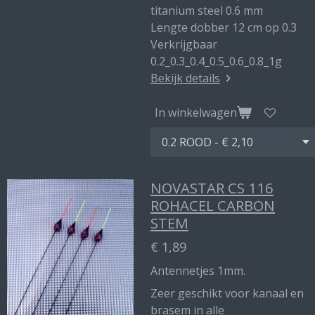
titanium steel 0.6 mm
Lengte dobber 12 cm op 0.3
Verkrijgbaar
0.2_0.3_0.4_0.5_0.6_0.8_1g
Bekijk details
In winkelwagen
NOVASTAR CS 116
ROHACEL CARBON
STEM
€ 1,89
Antennetjes 1mm.
Zeer geschikt voor kanaal en
brasem in alle