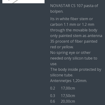
NOVASTAR CS 107 pasta of
bolpen.
Its in white fiber stem or
carbon 1.1 mm or 1.2 mm
through the movable body
only painted stem as antenna
35 procent of fiber painted
red or yellow.
No spring eye or other
needed only silicon tube to
use.
The body inside protected by
silicone tube.
Antennetjes 1,20mm.
0.2 17,00cm
0.3 17,50cm
0.6 20,00cm