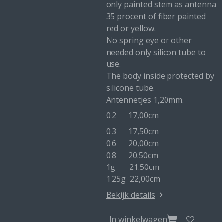
only painted stem as antenna
35 procent of fiber painted
red or yellow.
No spring eye or other
needed only silicon tube to
use.
The body inside protected by
silicone tube.
Antennetjes 1,20mm.
0.2 17,00cm
0.3 17,50cm
0.6 20,00cm
0.8 20.50cm
1g 21.50cm
1.25g 22,00cm
Bekijk details
In winkelwagen