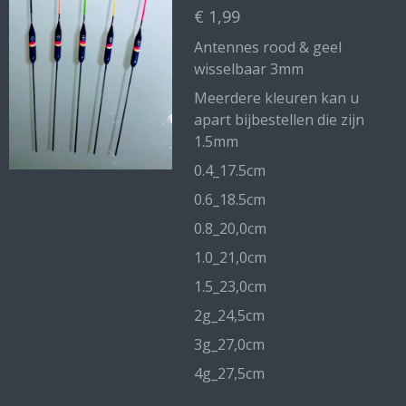
€ 1,99
Antennes rood & geel
wisselbaar 3mm
Meerdere kleuren kan u
apart bijbestellen die zijn
1.5mm
0.4_17.5cm
0.6_18.5cm
0.8_20,0cm
1.0_21,0cm
1.5_23,0cm
2g_24,5cm
3g_27,0cm
4g_27,5cm