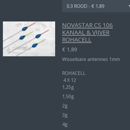
NOVASTAR CS 106
KANAAL & VIJVER
ROHACELL
€ 1,89
Wisselbare antennes 1mm
ROHACELL
4 X 12
1,25g
1,50g
2g
3g
4g