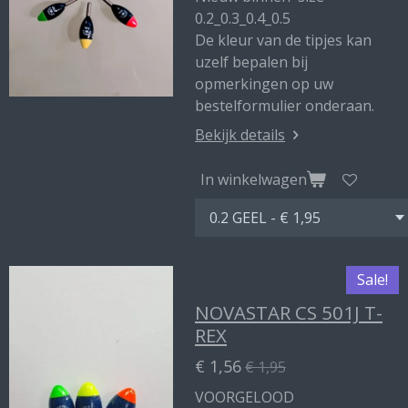
0.2_0.3_0.4_0.5
De kleur van de tipjes kan
uzelf bepalen bij
opmerkingen op uw
bestelformulier onderaan.
Bekijk details
In winkelwagen
Sale!
NOVASTAR CS 501J T-
REX
€ 1,56
€ 1,95
VOORGELOOD