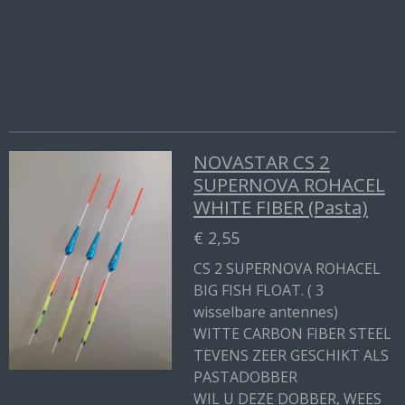
e
l
r
e
n
e
n
NOVASTAR CS 2
SUPERNOVA ROHACEL
WHITE FIBER (Pasta)
€ 2,55
CS 2 SUPERNOVA ROHACEL
BIG FISH FLOAT. ( 3
wisselbare antennes)
WITTE CARBON FIBER STEEL
TEVENS ZEER GESCHIKT ALS
PASTADOBBER
WIL U DEZE DOBBER, WEES