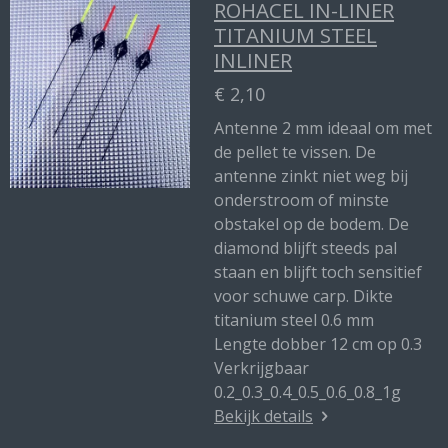
ROHACEL IN-LINER
TITANIUM STEEL
INLINER
€ 2,10
Antenne 2 mm ideaal om met
de pellet te vissen. De
antenne zinkt niet weg bij
onderstroom of minste
obstakel op de bodem. De
diamond blijft steeds pal
staan en blijft toch sensitief
voor schuwe carp. Dikte
titanium steel 0.6 mm
Lengte dobber 12 cm op 0.3
Verkrijgbaar
0.2_0.3_0.4_0.5_0.6_0.8_1g
Bekijk details