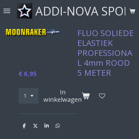
ADDI-NOVA SPORT
Ga
direct
naar
de
FLUO SOLIEDE
hoofdinhoud
ELASTIEK
PROFESSIONA
L 4mm ROOD
5 METER
€ 6,95
In
winkelwagen
D
D
S
D
e
e
h
e
l
e
a
l