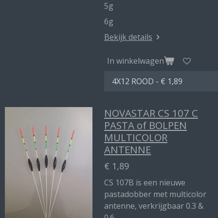
5g
6g
Bekijk details
In winkelwagen
NOVASTAR CS 107 C
PASTA of BOLPEN
MULTICOLOR
ANTENNE
€ 1,89
CS 107B is een nieuwe
pastadobber met multicolor
antenne, verkrijgbaar 0.3 &
0.6