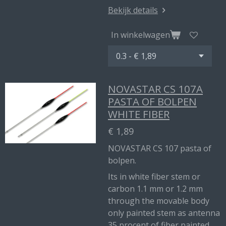
Bekijk details
In winkelwagen
NOVASTAR CS 107A
PASTA OF BOLPEN
WHITE FIBER
€ 1,89
NOVASTAR CS 107 pasta of
bolpen.
Its in white fiber stem or
carbon 1.1 mm or 1.2 mm
through the movable body
only painted stem as antenna
35 procent of fiber painted