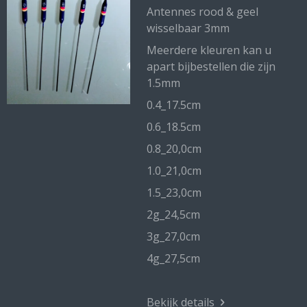
Antennes rood & geel
wisselbaar 3mm
Meerdere kleuren kan u
apart bijbestellen die zijn
1.5mm
0.4_17.5cm
0.6_18.5cm
0.8_20,0cm
1.0_21,0cm
1.5_23,0cm
2g_24,5cm
3g_27,0cm
4g_27,5cm
Bekijk details