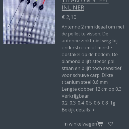
TITANIUM STEEL
INLINER
€ 2,10
Antenne 2 mm ideaal om met
de pellet te vissen. De
antenne zinkt niet weg bij
onderstroom of minste
obstakel op de bodem. De
diamond blijft steeds pal
staan en blijft toch sensitief
voor schuwe carp. Dikte
titanium steel 0.6 mm
Lengte dobber 12 cm op 0.3
Verkrijgbaar
0.2_0.3_0.4_0.5_0.6_0.8_1g
Bekijk details
In winkelwagen