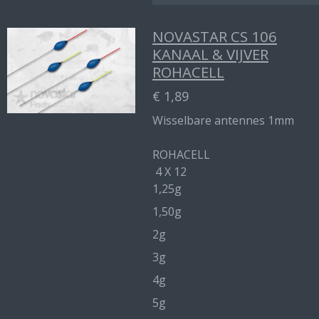
NOVASTAR CS 106
KANAAL & VIJVER
ROHACELL
€ 1,89
Wisselbare antennes 1mm
ROHACELL
4 X 12
1,25g
1,50g
2g
3g
4g
5g