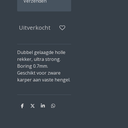
Verzenden
Uitverkocht
Dubbel gelaagde holle
rekker, ultra strong.
Boring 0.7mm.
Geschikt voor zware
karper aan vaste hengel.
D
D
S
D
e
e
h
e
l
e
a
l
e
l
r
e
n
e
n