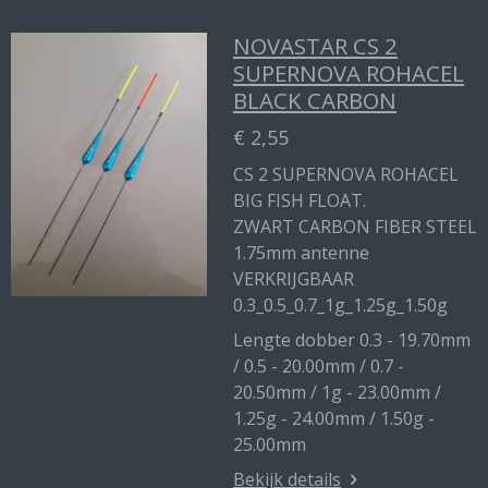
NOVASTAR CS 2
SUPERNOVA ROHACEL
BLACK CARBON
€ 2,55
CS 2 SUPERNOVA ROHACEL
BIG FISH FLOAT.
ZWART CARBON FIBER STEEL
1.75mm antenne
VERKRIJGBAAR
0.3_0.5_0.7_1g_1.25g_1.50g
Lengte dobber 0.3 - 19.70mm
/ 0.5 - 20.00mm / 0.7 -
20.50mm / 1g - 23.00mm /
1.25g - 24.00mm / 1.50g -
25.00mm
Bekijk details