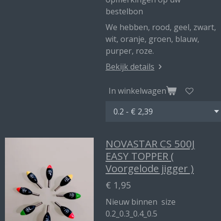
bestelbon
We hebben, rood, geel, zwart,
wit, oranje, groen, blauw,
purper, roze.
Bekijk details
In winkelwagen
NOVASTAR CS 500J
EASY TOPPER (
Voorgelode jigger )
€ 1,95
Nieuw binnen size
0.2_0.3_0.4_0.5