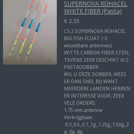
SUPERNOVA ROHACEL
WHITE FIBER (Pasta)
€ 2,55
CS 2 SUPERNOVA ROHACEL
BIG FISH FLOAT. ( 3
wisselbare antennes)
WITTE CARBON FIBER STEEL
TEVENS ZEER GESCHIKT ALS
PASTADOBBER
WIL U DEZE DOBBER, WEES
ER DAN SNEL BIJ WANT
MEERDERE LANDEN HEBBEN
ER INTERESSE VOOR, ZEER
VELE ORDERS.
1.75 mm antenne
Verkrijgbaar.
0.3_0.5_0.7_1g_1.25g_1.50g_2
g_3g_4g.