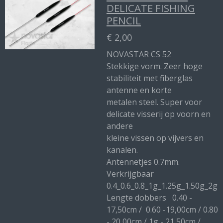
DELICATE FISHING
PENCIL
€ 2,00
NOVASTAR CS 52
Stekkige vorm. Zeer hoge
stabiliteit met fiberglas
antenne en korte
metalen steel. Super voor
delicate visserij op voorn en
andere
kleine vissen op vijvers en
kanalen.
Antennetjes 0.7mm.
Verkrijgbaar
0.4_0.6_0.8_1g_1.25g_1.50g_2g
Lengte dobbers 0.40 -
17,50cm / 0.60 -19,00cm / 0.80
- 20,00cm / 1g - 21,50cm /