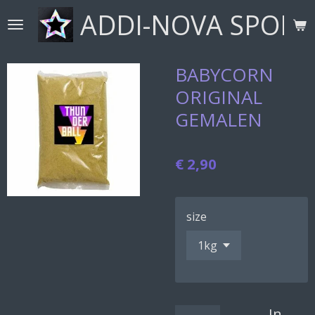
ADDI-NOVA SPORT
Ga
direct
naar
de
BABYCORN
hoofdinhoud
ORIGINAL
GEMALEN
€ 2,90
size
In