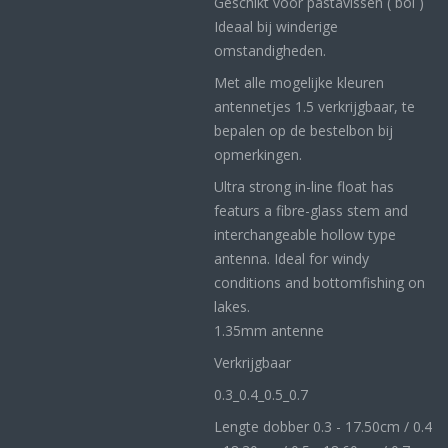
Geschikt voor pastavissen ( bol )
Ideaal bij winderige
omstandigheden.
Met alle mogelijke kleuren
antennetjes 1.5 verkrijgbaar, te
bepalen op de bestelbon bij
opmerkingen.
Ultra strong in-line float has
featurs a fibre-glass stem and
interchangeable hollow type
antenna. Ideal for windy
conditions and bottomfishing on
lakes.
1.35mm antenne
Verkrijgbaar
0.3_
0.4_
0.5_0
.7
Lengte dobber 0.3 - 17.50cm / 0.4