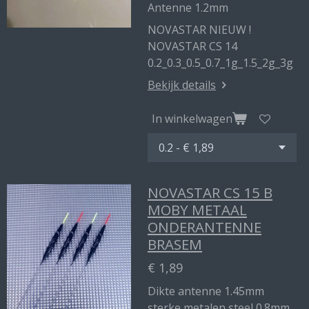
Antenne 1.2mm
NOVASTAR NIEUW !
NOVASTAR CS 14
0.2_0.3_0.5_0.7_1g_1.5_2g_3g
Bekijk details
In winkelwagen
NOVASTAR CS 15 B
MOBY METAAL
ONDERANTENNE
BRASEM
€ 1,89
Dikte antenne 1.45mm
sterke metalen steel 0.8mm