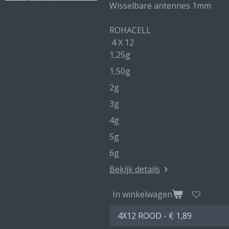
Wisselbare antennes 1mm
ROHACELL
4 X 12
1,25g
1,50g
2g
3g
4g
5g
6g
Bekijk details
In winkelwagen