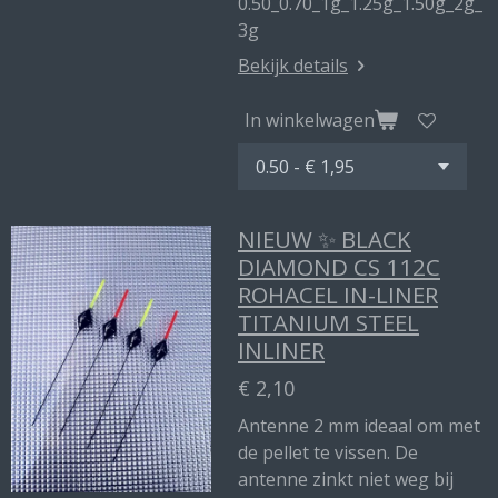
0.50_0.70_1g_1.25g_1.50g_2g_
3g
Bekijk details
In winkelwagen
NIEUW ✨ BLACK
DIAMOND CS 112C
ROHACEL IN-LINER
TITANIUM STEEL
INLINER
€ 2,10
Antenne 2 mm ideaal om met
de pellet te vissen. De
antenne zinkt niet weg bij