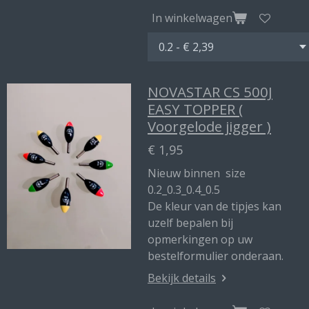
In winkelwagen
NOVASTAR CS 500J
EASY TOPPER (
Voorgelode jigger )
€ 1,95
Nieuw binnen size
0.2_0.3_0.4_0.5
De kleur van de tipjes kan
uzelf bepalen bij
opmerkingen op uw
bestelformulier onderaan.
Bekijk details