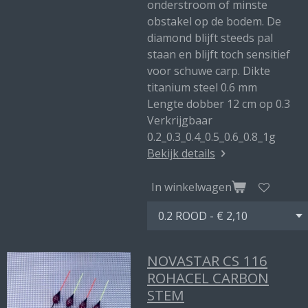
onderstroom of minste
obstakel op de bodem. De
diamond blijft steeds pal
staan en blijft toch sensitief
voor schuwe carp. Dikte
titanium steel 0.6 mm
Lengte dobber 12 cm op 0.3
Verkrijgbaar
0.2_0.3_0.4_0.5_0.6_0.8_1g
Bekijk details
In winkelwagen
NOVASTAR CS 116
ROHACEL CARBON
STEM