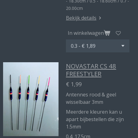
- 18.30cm / 0.5 - 18.60cm / 0.7 -
20.00cm
Bekijk details
In winkelwagen
NOVASTAR CS 48
FREESTYLER
€ 1,99
Antennes rood & geel
wisselbaar 3mm
Meerdere kleuren kan u
apart bijbestellen die zijn
1.5mm
0.4_17.5cm