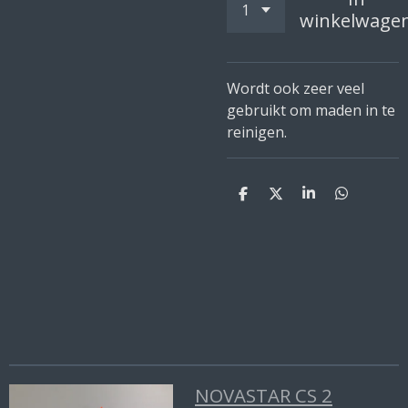
winkelwage
Wordt ook zeer veel
gebruikt om maden in te
reinigen.
D
D
S
D
e
e
h
e
l
e
a
l
e
l
r
e
n
e
n
NOVASTAR CS 2