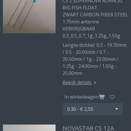
CS 2 SUPERNOVA ROHACEL
BIG FISH FLOAT.
ZWART CARBON FIBER STEEL
1.75mm antenne
VERKRIJGBAAR
0.3_0.5_0.7_1g_1.25g_1.50g
Lengte dobber 0.3 - 19.70mm
/ 0.5 - 20.00mm / 0.7 -
20.50mm / 1g - 23.00mm /
1.25g - 24.00mm / 1.50g -
25.00mm
Bekijk details
In winkelwagen
NOVASTAR CS 12A